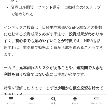
証券口座開設→ファンド選定→自動積立の4ステップ
で始められる
インデックス投資は、日経平均株価やS&P500などの指数
に連動する投資成果をめざす手法で、
投資成果がわかりや
すく、初心者でも始めやすいことが特徴
です。NISAを活
用すれば、非課税で効率よく資産形成を進めることもでき
ます。
一方で、
元本割れのリスクがあることや、短期間で大きな
利益を狙う投資ではない点
には注意が必要
です。
特徴を理解したうえで、
まずは少額から積立投資を始めて
みましょう。
メニュー
ホーム
検索
トップ
サイドバー