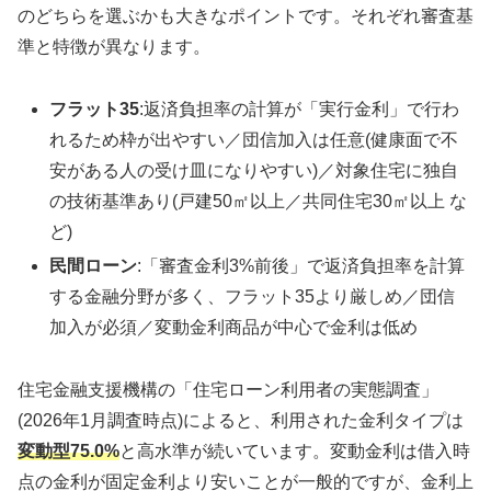
のどちらを選ぶかも大きなポイントです。それぞれ審査基
準と特徴が異なります。
フラット35
:返済負担率の計算が「実行金利」で行わ
れるため枠が出やすい／団信加入は任意(健康面で不
安がある人の受け皿になりやすい)／対象住宅に独自
の技術基準あり(戸建50㎡以上／共同住宅30㎡以上 な
ど)
民間ローン
:「審査金利3%前後」で返済負担率を計算
する金融分野が多く、フラット35より厳しめ／団信
加入が必須／変動金利商品が中心で金利は低め
住宅金融支援機構の「住宅ローン利用者の実態調査」
(2026年1月調査時点)によると、利用された金利タイプは
変動型75.0%
と高水準が続いています。変動金利は借入時
点の金利が固定金利より安いことが一般的ですが、金利上