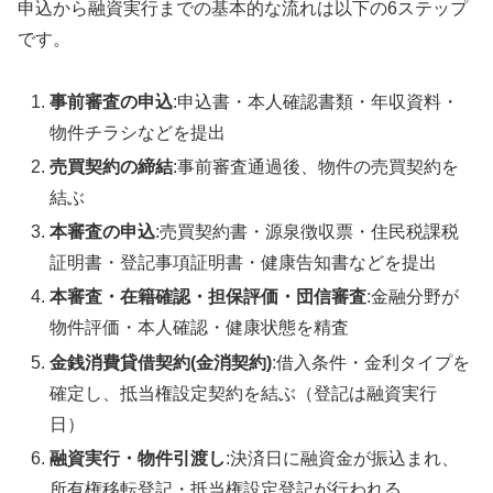
申込から融資実行までの基本的な流れは以下の6ステップ
です。
事前審査の申込
:申込書・本人確認書類・年収資料・
物件チラシなどを提出
売買契約の締結
:事前審査通過後、物件の売買契約を
結ぶ
本審査の申込
:売買契約書・源泉徴収票・住民税課税
証明書・登記事項証明書・健康告知書などを提出
本審査・在籍確認・担保評価・団信審査
:金融分野が
物件評価・本人確認・健康状態を精査
金銭消費貸借契約(金消契約)
:借入条件・金利タイプを
確定し、抵当権設定契約を結ぶ（登記は融資実行
日）
融資実行・物件引渡し
:決済日に融資金が振込まれ、
所有権移転登記・抵当権設定登記が行われる